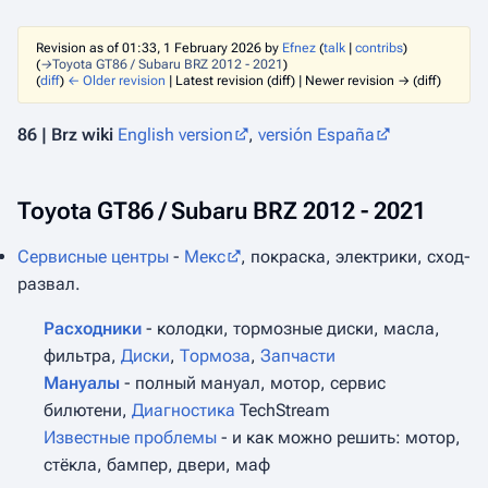
Revision as of 01:33, 1 February 2026 by
Efnez
(
talk
|
contribs
)
(
→‎Toyota GT86 / Subaru BRZ 2012 - 2021
)
(
diff
)
← Older revision
| Latest revision (diff) | Newer revision → (diff)
86 | Brz wiki
English version
,
versión España
Toyota GT86 / Subaru BRZ 2012 - 2021
Сервисные центры
-
Мекс
, покраска, электрики, сход-
развал.
Расходники
- колодки, тормозные диски, масла,
фильтра,
Диски
,
Тормоза
,
Запчасти
Мануалы
- полный мануал, мотор, cервис
билютени,
Диагностика
TechStream
Известные проблемы
- и как можно решить: мотор,
стёкла, бампер, двери, маф