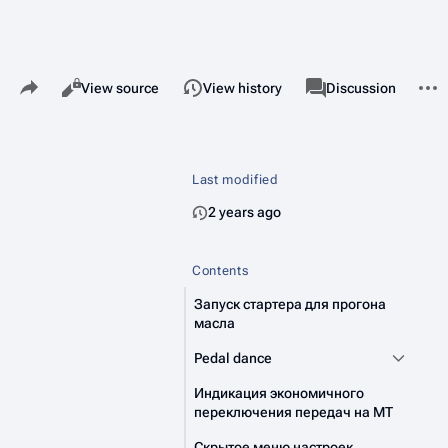
Share this page
More 
Views
associated-pages
Read
View source
View history
Page
Discussion
Last modified
2 years ago
Contents
Запуск стартера для прогона
масла
Pedal dance
Индикация экономичного
переключения передач на MT
Скрытое меню настроек