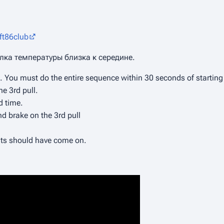
ft86club
лка температуры близка к середине.
You must do the entire sequence within 30 seconds of starting 
he 3rd pull.
d time.
d brake on the 3rd pull
ghts should have come on.